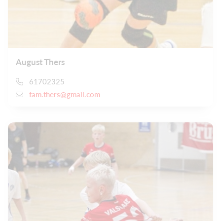
August Thers
61702325
fam.thers@gmail.com